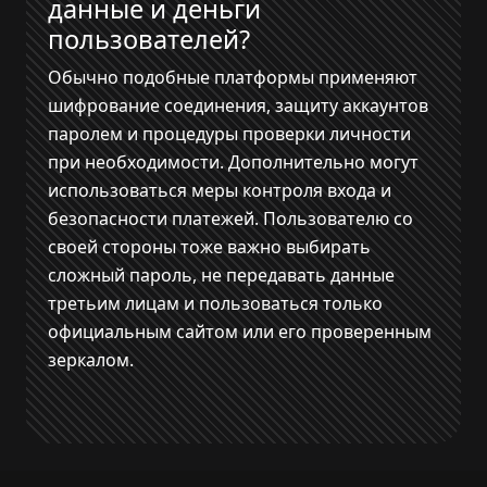
данные и деньги
пользователей?
Обычно подобные платформы применяют
шифрование соединения, защиту аккаунтов
паролем и процедуры проверки личности
при необходимости. Дополнительно могут
использоваться меры контроля входа и
безопасности платежей. Пользователю со
своей стороны тоже важно выбирать
сложный пароль, не передавать данные
третьим лицам и пользоваться только
официальным сайтом или его проверенным
зеркалом.