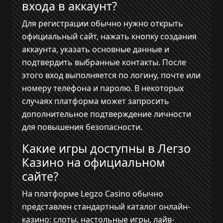
входа в аккаунт?
Для регистрации обычно нужно открыть
официальный сайт, нажать кнопку создания
аккаунта, указать основные данные и
подтвердить выбранные контакты. После
этого вход выполняется по логину, почте или
номеру телефона и паролю. В некоторых
случаях платформа может запросить
дополнительное подтверждение личности
для повышения безопасности.
Какие игры доступны в Легзо
Казино на официальном
сайте?
На платформе Legzo Casino обычно
представлен стандартный каталог онлайн-
казино: слоты, настольные игры, лайв-