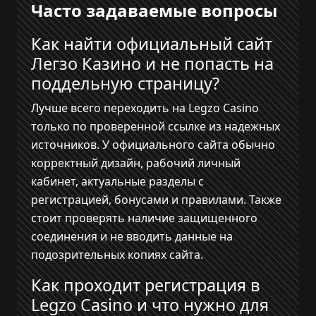
Часто задаваемые вопросы
Как найти официальный сайт
Легзо Казино и не попасть на
поддельную страницу?
Лучше всего переходить на Legzo Casino
только по проверенной ссылке из надежных
источников. У официального сайта обычно
корректный дизайн, рабочий личный
кабинет, актуальные разделы с
регистрацией, бонусами и правилами. Также
стоит проверять наличие защищенного
соединения и не вводить данные на
подозрительных копиях сайта.
Как проходит регистрация в
Legzo Casino и что нужно для