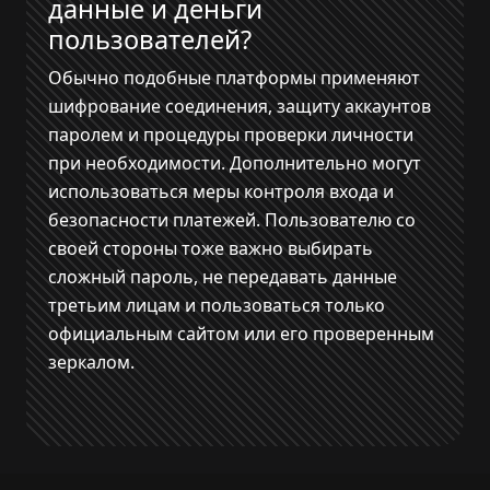
данные и деньги
пользователей?
Обычно подобные платформы применяют
шифрование соединения, защиту аккаунтов
паролем и процедуры проверки личности
при необходимости. Дополнительно могут
использоваться меры контроля входа и
безопасности платежей. Пользователю со
своей стороны тоже важно выбирать
сложный пароль, не передавать данные
третьим лицам и пользоваться только
официальным сайтом или его проверенным
зеркалом.