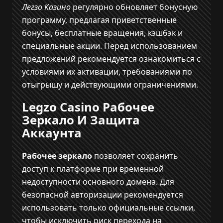
Легзо Казино
регулярно обновляет бонусную
программу, предлагая приветственные
бонусы, бесплатные вращения, кэшбэк и
специальные акции. Перед использованием
предложений рекомендуется ознакомиться с
условиями их активации, требованиями по
отыгрышу и действующими ограничениями.
Legzo Casino Рабочее
Зеркало И Защита
Аккаунта
Рабочее зеркало
позволяет сохранить
доступ к платформе при временной
недоступности основного домена. Для
безопасной авторизации рекомендуется
использовать только официальные ссылки,
чтобы исключить риск перехода на