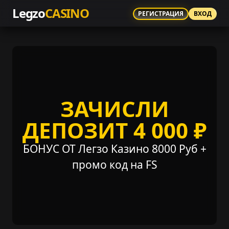
Legzo
CASINO
РЕГИСТРАЦИЯ
ВХОД
ЗАЧИСЛИ
ДЕПОЗИТ 4 000 ₽
БОНУС ОТ Легзо Казино 8000 Руб +
промо код на FS