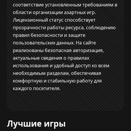
соответствие установленным требованиям в
области организации азартных игр.
Лицензионный статус способствует
прозрачности работы ресурса, соблюдению
правил безопасности и защите
пользовательских данных. На сайте
реализованы безопасная авторизация,
актуальные сведения о правилах
использования и удобный доступ ко всем
необходимым разделам, обеспечивая
комфортную и стабильную работу для
каждого посетителя.
Лучшие игры